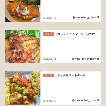
@shocolan_gohan 様
2026/03/19
いわしフライ トマトソースがけ
レシピ
@nksj_gohangram 様
2026/02/24
ナチョス風ミートボール
レシピ
@harapeko3_desu 様
2026/02/18