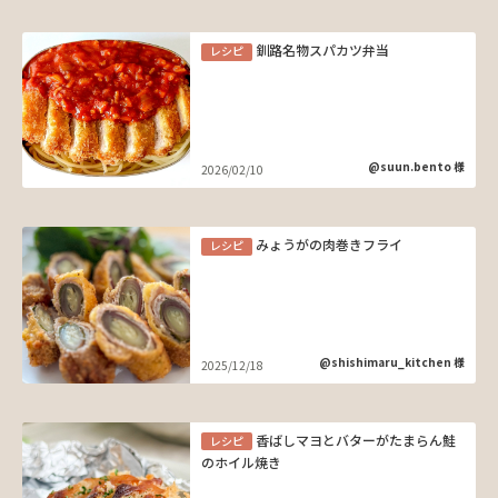
釧路名物スパカツ弁当
レシピ
@suun.bento 様
2026/02/10
みょうがの肉巻きフライ
レシピ
@shishimaru_kitchen 様
2025/12/18
香ばしマヨとバターがたまらん鮭
レシピ
のホイル焼き