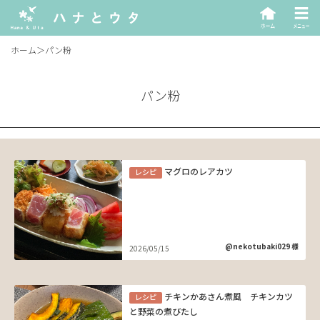
ホーム
＞
パン粉
パン粉
マグロのレアカツ
レシピ
@nekotubaki029 様
2026/05/15
チキンかあさん煮風 チキンカツ
レシピ
と野菜の煮びたし