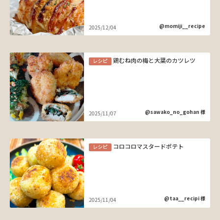
@momiji__recipe
2025/12/04
鶏むね肉の梅と大葉のカツレツ
レシピ
@sawako_no_gohan 様
2025/11/07
コロコロマスタードポテト
レシピ
@taa__recipi 様
2025/11/04