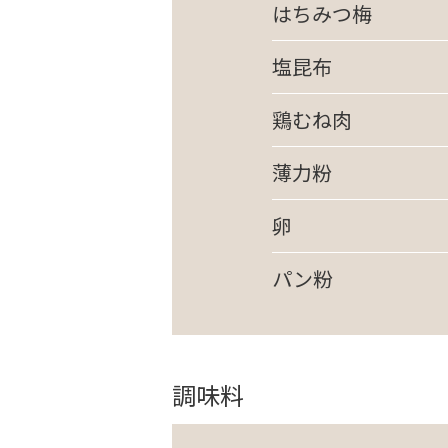
はちみつ梅
塩昆布
鶏むね肉
薄力粉
卵
パン粉
調味料