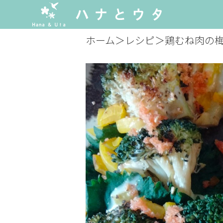
ホーム
＞
レシピ
＞
鶏むね肉の