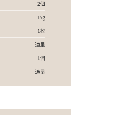
2個
15g
1枚
適量
1個
適量