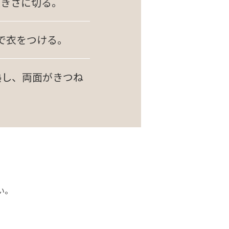
大きさに切る。
で衣をつける。
熱し、両面がきつね
い。