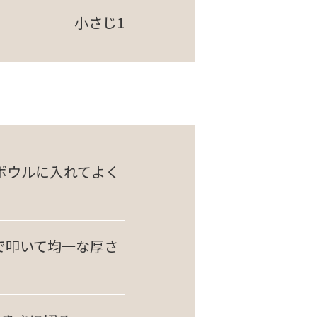
小さじ1
ボウルに入れてよく
で叩いて均一な厚さ