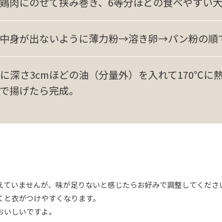
鶏肉にのせて挟み巻き、6等分ほどの食べやすい
中身が出ないように薄力粉→溶き卵→パン粉の順
に深さ3cmほどの油（分量外）を入れて170℃に
で揚げたら完成。
えていませんが、味が足りないと感じたらお好みで調整してくださ
くと衣がつけやすくなります。
おいしいですよ。