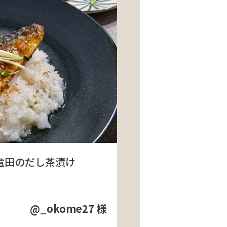
竜田のだし茶漬け
@_okome27 様