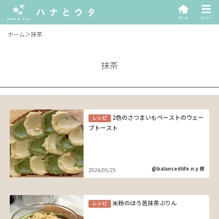
ホーム
＞
抹茶
抹茶
2色のさつまいもペーストのウェー
レシピ
ブトースト
@balancedlife.n.y 様
2026/05/25
米粉のほろ苦抹茶ぷりん
レシピ