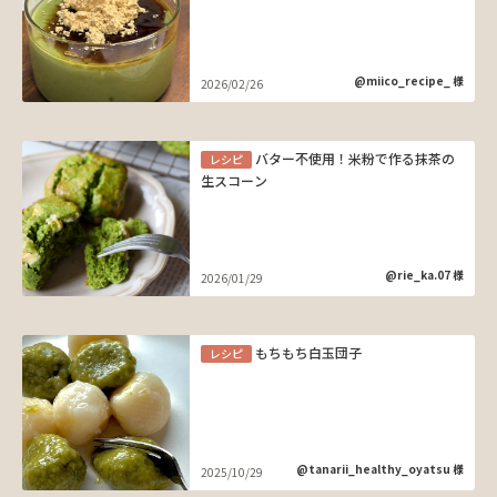
@miico_recipe_ 様
2026/02/26
バター不使用！米粉で作る抹茶の
レシピ
生スコーン
@rie_ka.07 様
2026/01/29
もちもち白玉団子
レシピ
@tanarii_healthy_oyatsu 様
2025/10/29