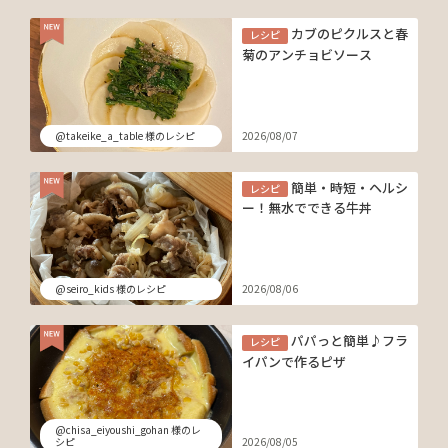
カブのピクルスと春
レシピ
菊のアンチョビソース
@takeike_a_table 様のレシピ
2026/08/07
簡単・時短・ヘルシ
レシピ
ー！無水でできる牛丼
@seiro_kids 様のレシピ
2026/08/06
パパっと簡単♪フラ
レシピ
イパンで作るピザ
@chisa_eiyoushi_gohan 様のレ
シピ
2026/08/05