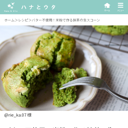
ホーム
＞
レシピ
＞
バター不使用！米粉で作る抹茶の生スコーン
@rie_ka.07 様