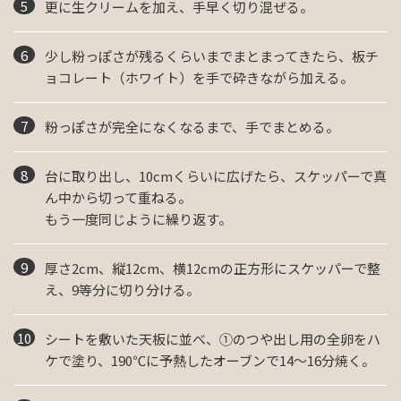
更に生クリームを加え、手早く切り混ぜる。
少し粉っぽさが残るくらいまでまとまってきたら、板チ
ョコレート（ホワイト）を手で砕きながら加える。
粉っぽさが完全になくなるまで、手でまとめる。
台に取り出し、10cmくらいに広げたら、スケッパーで真
ん中から切って重ねる。
もう一度同じように繰り返す。
厚さ2cm、縦12cm、横12cmの正方形にスケッパーで整
え、9等分に切り分ける。
シートを敷いた天板に並べ、①のつや出し用の全卵をハ
ケで塗り、190℃に予熱したオーブンで14～16分焼く。