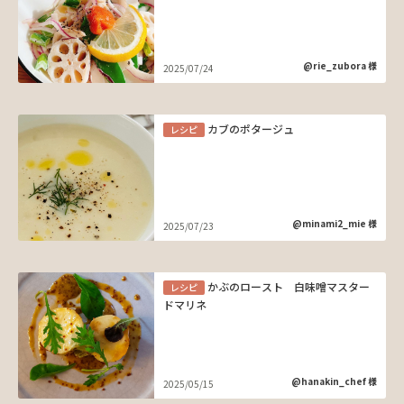
@rie_zubora 様
2025/07/24
カブのポタージュ
レシピ
@minami2_mie 様
2025/07/23
かぶのロースト 白味噌マスター
レシピ
ドマリネ
@hanakin_chef 様
2025/05/15