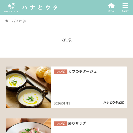
ホーム
＞
かぶ
かぶ
カブのポタージュ
レシピ
ハナとウタ公式
2026/01/19
彩りサラダ
レシピ