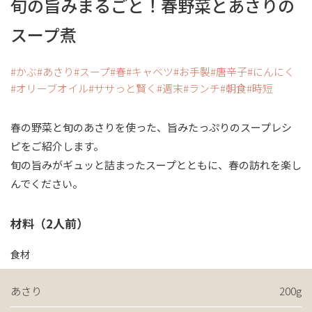
旬の旨みまるごと！春野菜とあさりの
スープ煮
かぶ
あさり
スープ
春
キャベツ
お手製
唐辛子
にんにく
オリーブオイル
ササっと賢く
週末
ランチ
朝食
時短
春の野菜と旬のあさりを使った、旨みたっぷりのスープレシ
ピをご紹介します。
旬の旨みがギュッと詰まったスープとともに、春の訪れを楽し
んでください。
材料（2人前）
食材
あさり
200g