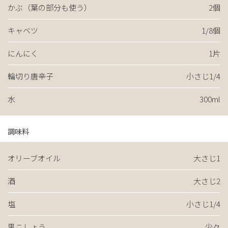
かぶ（葉の部分も使う）
2個
キャベツ
1/8個
にんにく
1片
輪切り唐辛子
小さじ1/4
水
300ml
調味料
オリーブオイル
大さじ1
酒
大さじ2
塩
小さじ1/4
黒こしょう
少々