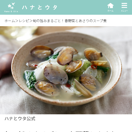
ホーム
＞
レシピ
＞
旬の旨みまるごと！春野菜とあさりのスープ煮
ハナとウタ公式