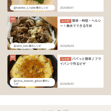
@takeike_a_table 様のレシピ
2026/08/07
簡単・時短・ヘルシ
レシピ
ー！無水でできる牛丼
@seiro_kids 様のレシピ
2026/08/06
パパっと簡単♪フラ
レシピ
イパンで作るピザ
@chisa_eiyoushi_gohan 様のレ
シピ
2026/08/05