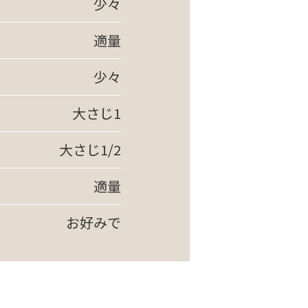
少々
適量
少々
大さじ1
大さじ1/2
適量
お好みで