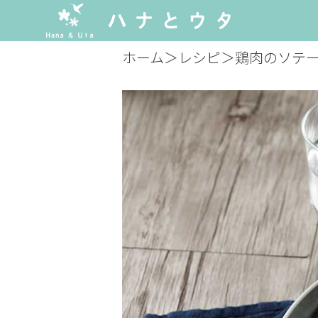
ホーム
＞
レシピ
＞
鶏肉のソテ