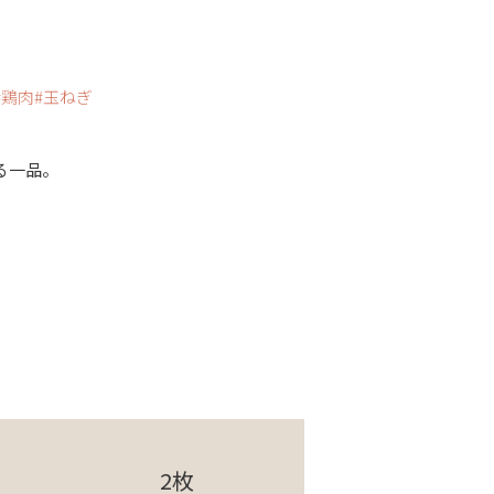
鶏肉
玉ねぎ
る一品。
2枚