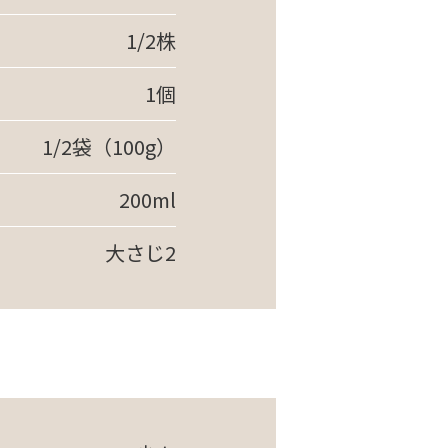
1/2株
1個
1/2袋（100g）
200ml
大さじ2