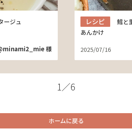
レシピ
タージュ
鱈と
あんかけ
@minami2_mie 様
2025/07/16
1／6
ホームに戻る