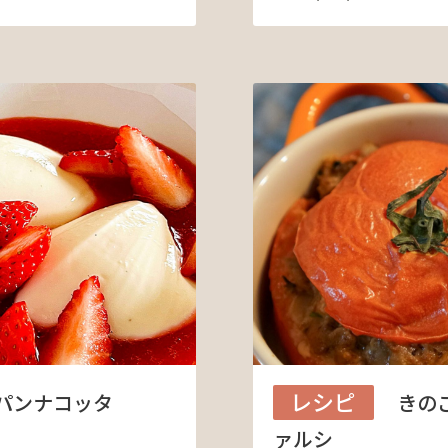
レシピ
パンナコッタ
きの
ァルシ