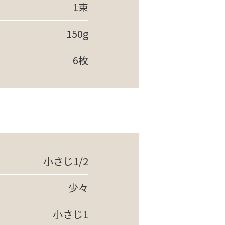
1束
150g
6枚
小さじ1/2
少々
小さじ1