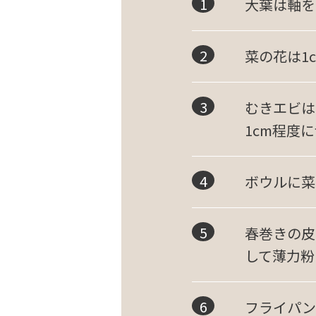
大葉は軸を
菜の花は1
むきエビは
1cm程度
ボウルに菜
春巻きの皮
して薄力粉
フライパン