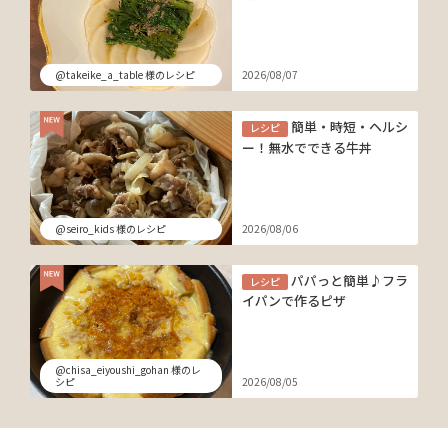
@takeike_a_table 様のレシピ
2026/08/07
簡単・時短・ヘルシ
レシピ
ー！無水でできる牛丼
@seiro_kids 様のレシピ
2026/08/06
パパっと簡単♪フラ
レシピ
イパンで作るピザ
@chisa_eiyoushi_gohan 様のレ
シピ
2026/08/05