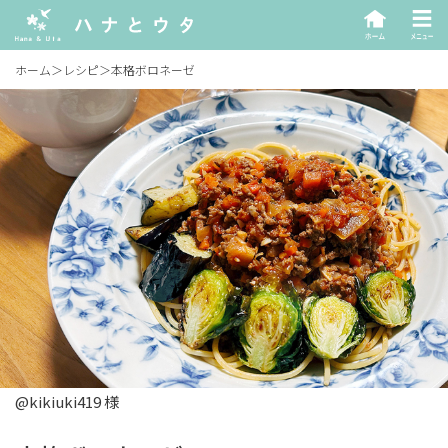
ホーム
＞
レシピ
＞
本格ボロネーゼ
@kikiuki419 様