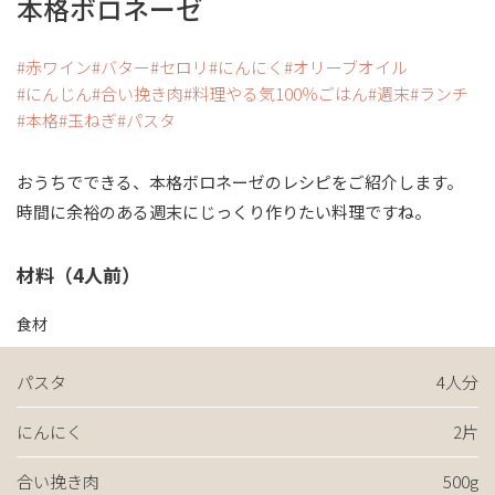
本格ボロネーゼ
赤ワイン
バター
セロリ
にんにく
オリーブオイル
にんじん
合い挽き肉
料理やる気100％ごはん
週末
ランチ
本格
玉ねぎ
パスタ
おうちでできる、本格ボロネーゼのレシピをご紹介します。
時間に余裕のある週末にじっくり作りたい料理ですね。
材料（4人前）
食材
パスタ
4人分
にんにく
2片
合い挽き肉
500g