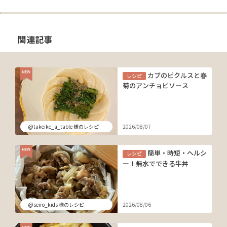
関連記事
カブのピクルスと春
レシピ
菊のアンチョビソース
@takeike_a_table 様のレシピ
2026/08/07
簡単・時短・ヘルシ
レシピ
ー！無水でできる牛丼
@seiro_kids 様のレシピ
2026/08/06