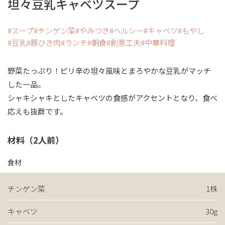
坦々豆乳キャベツスープ
スープ
チンゲン菜
やみつき
ヘルシー
キャベツ
もやし
豆乳
豚ひき肉
ランチ
朝食
創意工夫
中華料理
野菜たっぷり！ピリ辛の坦々風味とまろやかな豆乳がマッチ
した一品。
シャキシャキとしたキャベツの食感がアクセントとなり、食べ
応えも抜群です。
材料（2人前）
食材
チンゲン菜
1株
キャベツ
30g