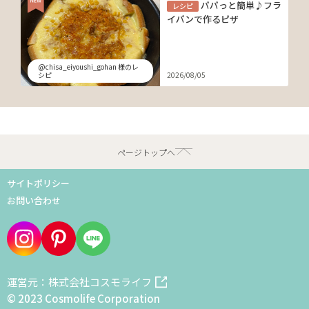
パパっと簡単♪フラ
レシピ
イパンで作るピザ
@chisa_eiyoushi_gohan 様のレ
シピ
2026/08/05
ページトップへ
サイトポリシー
お問い合わせ
運営元：株式会社コスモライフ
© 2023 Cosmolife Corporation