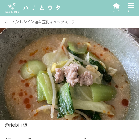
ホーム
＞
レシピ
＞
坦々豆乳キャベツスープ
@riebiii 様