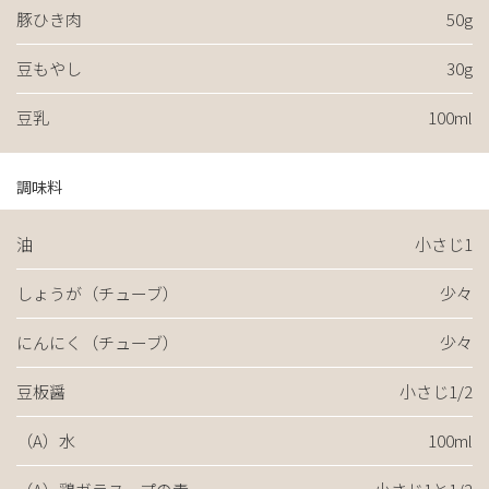
豚ひき肉
50g
豆もやし
30g
豆乳
100ml
調味料
油
小さじ1
しょうが（チューブ）
少々
にんにく（チューブ）
少々
豆板醤
小さじ1/2
（A）水
100ml