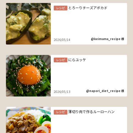
とろーりチーズアボカド
レシピ
@keimama_recipe 様
2026/05/14
にらユッケ
レシピ
@napori_diet_recipe 様
2026/05/13
薄切り肉で作るルーローハン
レシピ