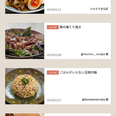
ハナとウタ公式
2026/05/11
鶏の梅てり焼き
レシピ
@tectec＿recipe 様
2026/05/08
ごはんがいらない豆腐炒飯
レシピ
@kumamanzoku 様
2026/05/07