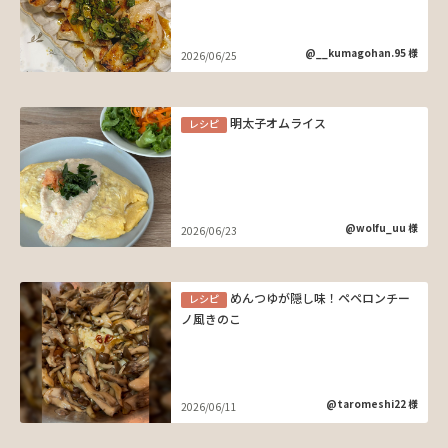
@__kumagohan.95 様
2026/06/25
明太子オムライス
レシピ
@wolfu_uu 様
2026/06/23
めんつゆが隠し味！ペペロンチー
レシピ
ノ風きのこ
@taromeshi22 様
2026/06/11