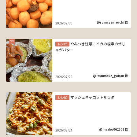
@rumi.yamauchi 様
2026/07/30
やみつき注意！イカの塩辛のせじ
レシピ
ゃがバター
@itsumo02_gohan 様
2026/07/29
マッシュキャロットサラダ
レシピ
@maako062508 様
2026/07/24