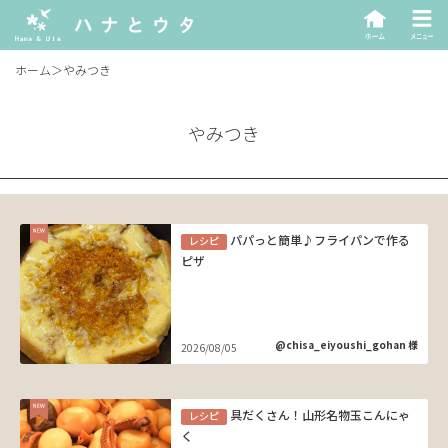
ホーム
＞
やみつき
やみつき
パパっと簡単♪フライパンで作る
レシピ
ピザ
@chisa_eiyoushi_gohan 様
2026/08/05
具だくさん！山形名物玉こんにゃ
レシピ
く