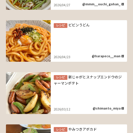
@mmm__ouchi_gohan_ 様
2026/04/27
ビビンうどん
レシピ
@harapeco__man 様
2026/04/23
新じゃがとスナップエンドウのジ
レシピ
ャーマンポテト
@shimanto_miya 様
2026/03/12
やみつきアボカド
レシピ