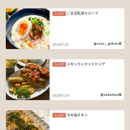
ごま豆乳坦々スープ
レシピ
@suzu._.gohan 様
2026/07/23
メキシカンホットドッグ
レシピ
@uekumaa 様
2026/07/16
ネギ塩チキン
レシピ