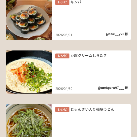
キンパ
レシピ
@she__y28 様
2026/05/01
豆腐クリームしらたき
レシピ
@umiquro97___ 様
2026/04/30
じゅんさい入り稲庭うどん
レシピ