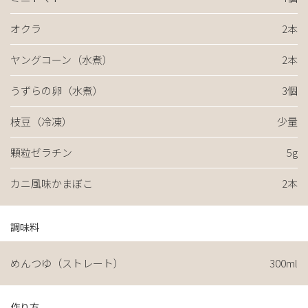
オクラ
2本
ヤングコーン（水煮）
2本
うずらの卵（水煮）
3個
枝豆（冷凍）
少量
顆粒ゼラチン
5g
カニ風味かまぼこ
2本
調味料
めんつゆ（ストレート）
300ml
作り方