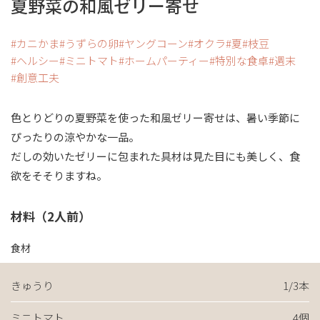
夏野菜の和風ゼリー寄せ
カニかま
うずらの卵
ヤングコーン
オクラ
夏
枝豆
ヘルシー
ミニトマト
ホームパーティー
特別な食卓
週末
創意工夫
色とりどりの夏野菜を使った和風ゼリー寄せは、暑い季節に
ぴったりの涼やかな一品。
だしの効いたゼリーに包まれた具材は見た目にも美しく、食
欲をそそりますね。
材料（2人前）
食材
きゅうり
1/3本
ミニトマト
4個