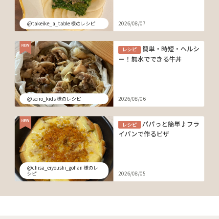
@takeike_a_table 様のレシピ
2026/08/07
簡単・時短・ヘルシ
レシピ
ー！無水でできる牛丼
@seiro_kids 様のレシピ
2026/08/06
パパっと簡単♪フラ
レシピ
イパンで作るピザ
@chisa_eiyoushi_gohan 様のレ
シピ
2026/08/05