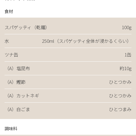
食材
スパゲッティ（乾麺）
100g
水
250ml（スパゲッティ全体が浸かるくらい）
ツナ缶
1缶
（A）塩昆布
約10g
（A）鰹節
ひとつかみ
（A）カットネギ
ひとつかみ
（A）白ごま
ひとつまみ
調味料