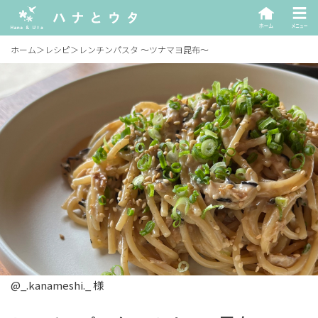
ホーム
＞
レシピ
＞
レンチンパスタ ～ツナマヨ昆布～
@_.kanameshi._ 様