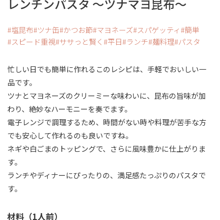
レンチンパスタ ～ツナマヨ昆布～
塩昆布
ツナ缶
かつお節
マヨネーズ
スパゲッティ
簡単
スピード重視
ササっと賢く
平日
ランチ
麺料理
パスタ
忙しい日でも簡単に作れるこのレシピは、手軽でおいしい一
品です。
ツナとマヨネーズのクリーミーな味わいに、昆布の旨味が加
わり、絶妙なハーモニーを奏でます。
電子レンジで調理するため、時間がない時や料理が苦手な方
でも安心して作れるのも良いですね。
ネギや白ごまのトッピングで、さらに風味豊かに仕上がりま
す。
ランチやディナーにぴったりの、満足感たっぷりのパスタで
す。
材料（1人前）