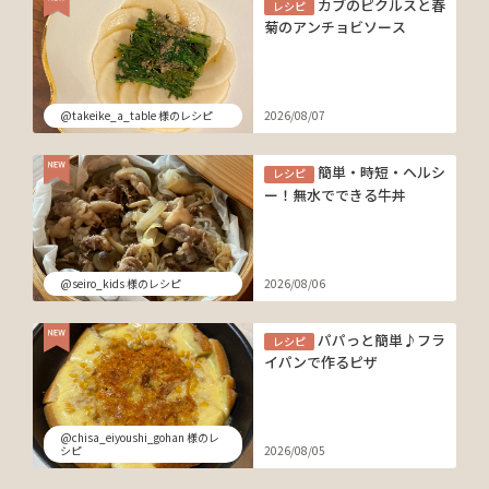
カブのピクルスと春
レシピ
菊のアンチョビソース
@takeike_a_table 様のレシピ
2026/08/07
簡単・時短・ヘルシ
レシピ
ー！無水でできる牛丼
@seiro_kids 様のレシピ
2026/08/06
パパっと簡単♪フラ
レシピ
イパンで作るピザ
@chisa_eiyoushi_gohan 様のレ
シピ
2026/08/05