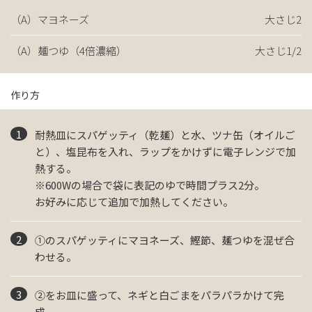
（A）マヨネーズ
大さじ2
（A）麺つゆ（4倍濃縮）
大さじ1/2
作り方
耐熱皿にスパゲッティ（乾麺）と水、ツナ缶（オイルご
と）、塩昆布を入れ、ラップをかけずに電子レンジで加
熱する。
※600Wの場合で袋に表記のゆで時間プラス2分。
お好みに応じて追加で加熱してください。
①のスパゲッティにマヨネーズ、鰹節、麺つゆを混ぜ合
わせる。
②をお皿に盛って、ネギと白ごまをパラパラかけて完
成。