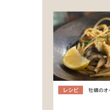
レシピ
牡蠣のオ