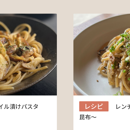
レシピ
イル漬けパスタ
レン
昆布～