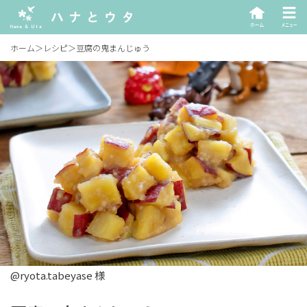
ホーム
＞
レシピ
＞
豆腐の鬼まんじゅう
@ryota.tabeyase 様