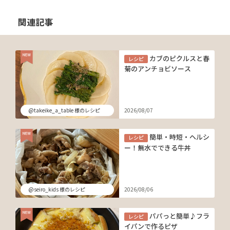
関連記事
カブのピクルスと春
レシピ
菊のアンチョビソース
@takeike_a_table 様のレシピ
2026/08/07
簡単・時短・ヘルシ
レシピ
ー！無水でできる牛丼
@seiro_kids 様のレシピ
2026/08/06
パパっと簡単♪フラ
レシピ
イパンで作るピザ