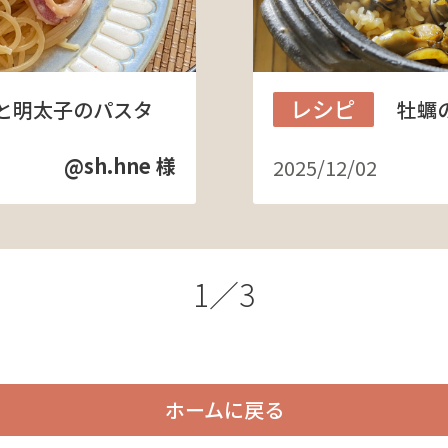
レシピ
と明太子のパスタ
牡蠣
@sh.hne 様
2025/12/02
1／3
ホームに戻る