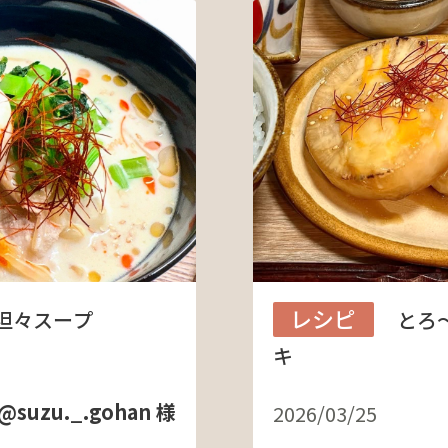
レシピ
坦々スープ
とろ
キ
@suzu._.gohan 様
2026/03/25