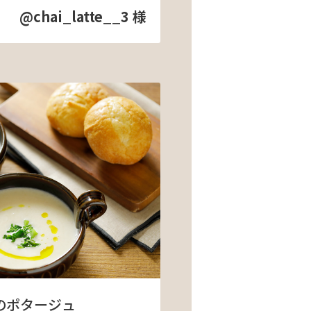
@chai_latte__3 様
のポタージュ