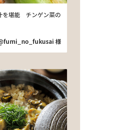
汁を堪能 チンゲン菜の
@fumi_no_fukusai 様