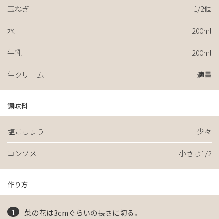
玉ねぎ
1/2個
水
200ml
牛乳
200ml
生クリーム
適量
調味料
塩こしょう
少々
コンソメ
小さじ1/2
作り方
菜の花は3cmぐらいの長さに切る。