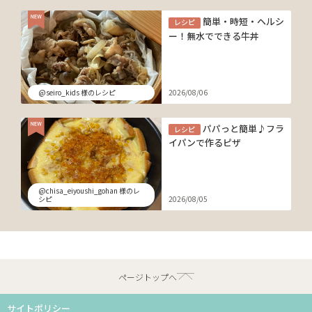
簡単・時短・ヘルシ
レシピ
ー！無水でできる牛丼
@seiro_kids 様のレシピ
2026/08/06
パパっと簡単♪フラ
レシピ
イパンで作るピザ
@chisa_eiyoushi_gohan 様のレ
シピ
2026/08/05
ページトップへ
サイトポリシー