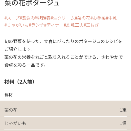
菜の花ポタージュ
スープ
煮込み料理
春
生クリーム
菜の花
お手製
牛乳
じゃがいも
ランチ
ディナー
創意工夫
玉ねぎ
旬の野菜を使った、立春にぴったりのポタージュのレシピを
ご紹介します。
菜の花の栄養を丸ごと取り入れることができる、さわやかで
食卓を彩る一品です。
材料（2人前）
食材
菜の花
1束
じゃがいも
1個