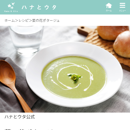
ホーム
＞
レシピ
＞
菜の花ポタージュ
ハナとウタ公式