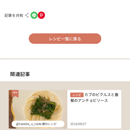
記事を共有
レシピ一覧に戻る
関連記事
カブのピクルスと春
レシピ
菊のアンチョビソース
@takeike_a_table 様のレシピ
2026/08/07