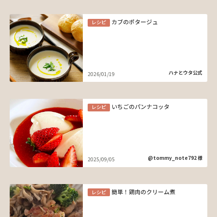
カブのポタージュ
レシピ
ハナとウタ公式
2026/01/19
いちごのパンナコッタ
レシピ
@tommy_note792 様
2025/09/05
簡単！鶏肉のクリーム煮
レシピ