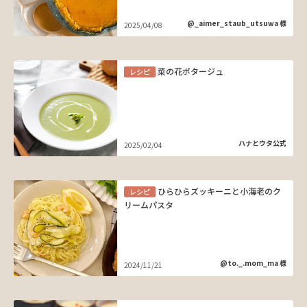
@_aimer_staub_utsuwa 様
2025/04/08
菜の花ポタージュ
レシピ
ハナとウタ公式
2025/02/04
ひらひらズッキーニと小海老のク
レシピ
リームパスタ
@to._.mom_ma 様
2024/11/21