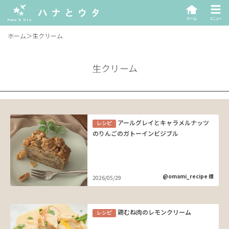
ホーム
＞
生クリーム
生クリーム
アールグレイとキャラメルナッツ
レシピ
のりんごのガトーインビジブル
@omami_recipe 様
2026/05/29
鶏むね肉のレモンクリーム
レシピ