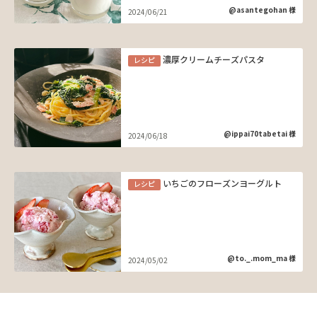
@asantegohan 様
2024/06/21
濃厚クリームチーズパスタ
レシピ
@ippai70tabetai 様
2024/06/18
いちごのフローズンヨーグルト
レシピ
@to._.mom_ma 様
2024/05/02