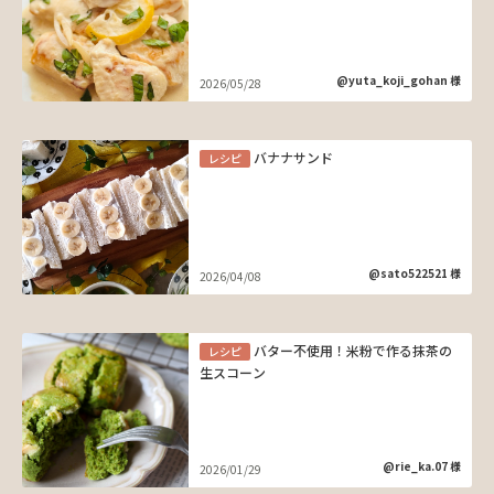
@yuta_koji_gohan 様
2026/05/28
バナナサンド
レシピ
@sato522521 様
2026/04/08
バター不使用！米粉で作る抹茶の
レシピ
生スコーン
@rie_ka.07 様
2026/01/29