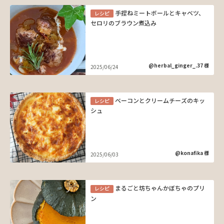
手捏ねミートボールとキャベツ、
レシピ
セロリのブラウン煮込み
@herbal_ginger_.37 様
2025/06/24
ベーコンとクリームチーズのキッ
レシピ
シュ
@konafika 様
2025/06/03
まるごと坊ちゃんかぼちゃのプリ
レシピ
ン