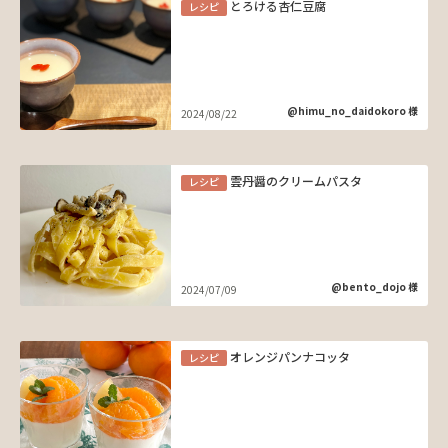
とろける杏仁豆腐
レシピ
@himu_no_daidokoro 様
2024/08/22
雲丹醤のクリームパスタ
レシピ
@bento_dojo 様
2024/07/09
オレンジパンナコッタ
レシピ