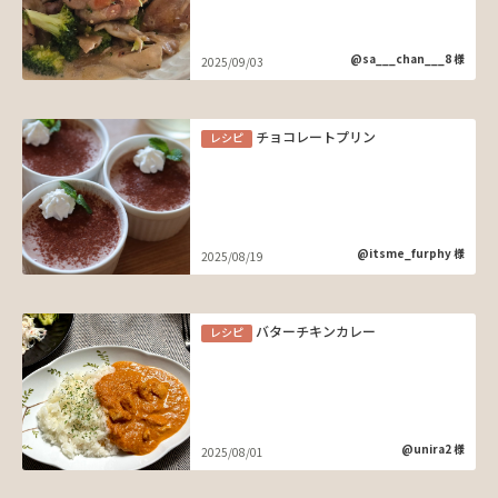
@sa___chan___8 様
2025/09/03
チョコレートプリン
レシピ
@itsme_furphy 様
2025/08/19
バターチキンカレー
レシピ
@unira2 様
2025/08/01