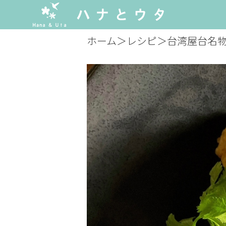
ホーム
＞
レシピ
＞
台湾屋台名