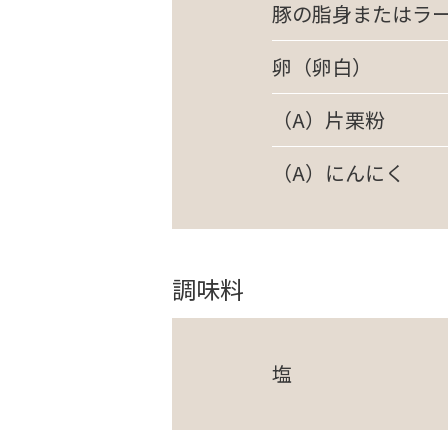
豚の脂身またはラ
卵（卵白）
（A）片栗粉
（A）にんにく
調味料
塩