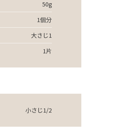
50g
1個分
大さじ1
1片
小さじ1/2