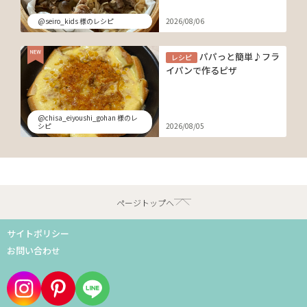
@seiro_kids 様のレシピ
2026/08/06
パパっと簡単♪フラ
レシピ
イパンで作るピザ
@chisa_eiyoushi_gohan 様のレ
シピ
2026/08/05
ページトップへ
サイトポリシー
お問い合わせ