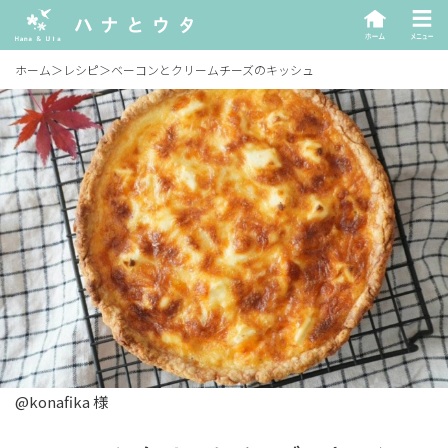
ホーム
＞
レシピ
＞
ベーコンとクリームチーズのキッシュ
@konafika 様