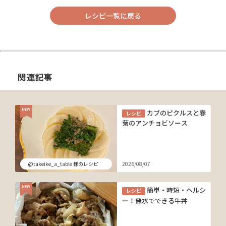
レシピ一覧に戻る
関連記事
カブのピクルスと春
レシピ
菊のアンチョビソース
@takeike_a_table 様のレシピ
2026/08/07
簡単・時短・ヘルシ
レシピ
ー！無水でできる牛丼