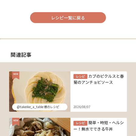
レシピ一覧に戻る
関連記事
カブのピクルスと春
レシピ
菊のアンチョビソース
@takeike_a_table 様のレシピ
2026/08/07
簡単・時短・ヘルシ
レシピ
ー！無水でできる牛丼