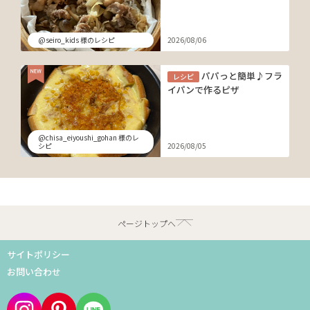
@seiro_kids 様のレシピ
2026/08/06
パパっと簡単♪フラ
レシピ
イパンで作るピザ
@chisa_eiyoushi_gohan 様のレ
シピ
2026/08/05
ページトップへ
サイトポリシー
お問い合わせ