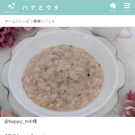
ホーム
＞
レシピ
＞
簡単リゾット
@happy_m4 様