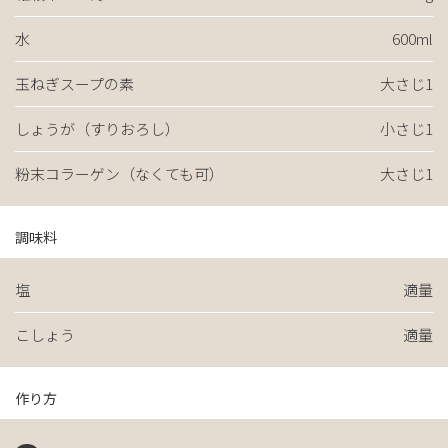
水
600ml
玉ねぎスープの素
大さじ1
しょうが（すりおろし）
小さじ1
粉末コラーゲン（なくても可）
大さじ1
調味料
塩
適量
こしょう
適量
作り方