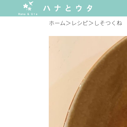
ホーム
＞
レシピ
＞
しそつくね