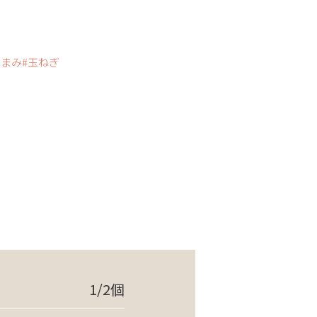
つまみ
玉ねぎ
1/2個