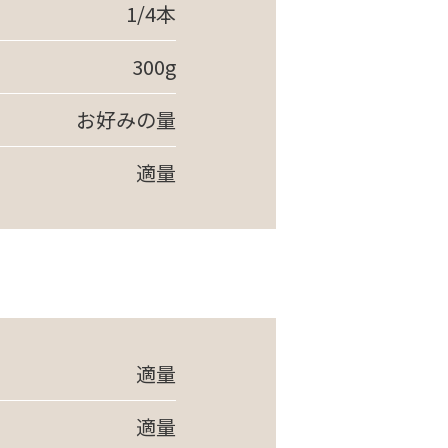
1/4本
300g
お好みの量
適量
適量
適量