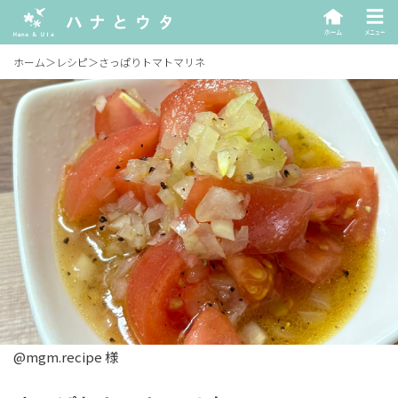
ホーム
＞
レシピ
＞
さっぱりトマトマリネ
@mgm.recipe 様