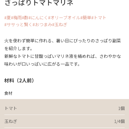
さっぱりトマトマリネ
夏
梅雨
酢
にんにく
オリーブオイル
簡単
トマト
ササっと賢く
おつまみ
玉ねぎ
火を使わず簡単に作れる、暑い日にぴったりのさっぱり副菜
を紹介します。
新鮮なトマトに甘酸っぱいマリネ液を絡めれば、さわやかな
味わいが口いっぱいに広がる一品です。
材料（2人前）
食材
トマト
1個
玉ねぎ
1/4個