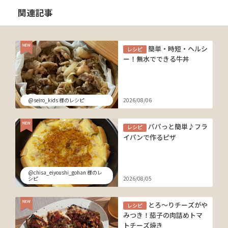
関連記事
簡単・時短・ヘルシ
レシピ
ー！無水でできる牛丼
@seiro_kids 様のレシピ
2026/08/06
パパっと簡単♪フラ
レシピ
イパンで作るピザ
@chisa_eiyoushi_gohan 様のレ
シピ
2026/08/05
とろ～りチーズがや
レシピ
みつき！茄子の肉詰めトマ
トチーズ焼き