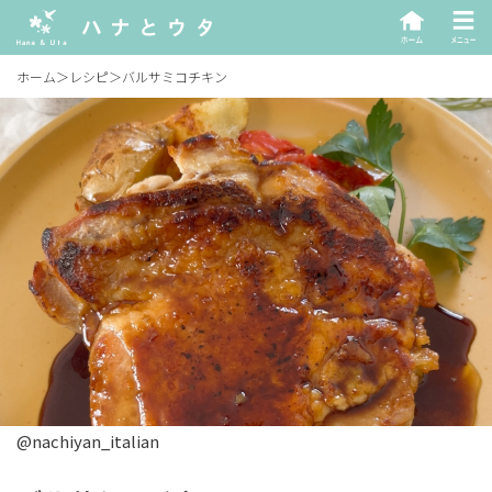
ホーム
＞
レシピ
＞
バルサミコチキン
@nachiyan_italian