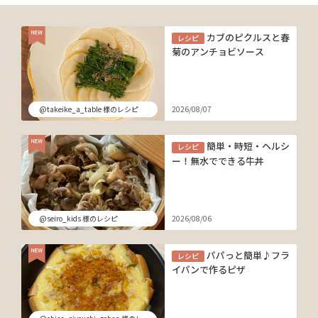
カブのピクルスと春
レシピ
菊のアンチョビソース
@takeike_a_table 様のレシピ
2026/08/07
簡単・時短・ヘルシ
レシピ
ー！無水でできる牛丼
@seiro_kids 様のレシピ
2026/08/06
パパっと簡単♪フラ
レシピ
イパンで作るピザ