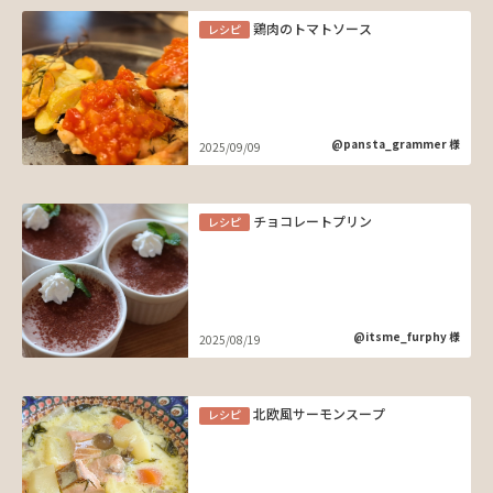
鶏肉のトマトソース
レシピ
@pansta_grammer 様
2025/09/09
チョコレートプリン
レシピ
@itsme_furphy 様
2025/08/19
北欧風サーモンスープ
レシピ