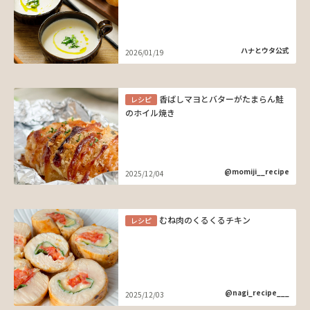
ハナとウタ公式
2026/01/19
香ばしマヨとバターがたまらん鮭
レシピ
のホイル焼き
@momiji__recipe
2025/12/04
むね肉のくるくるチキン
レシピ
@nagi_recipe___
2025/12/03