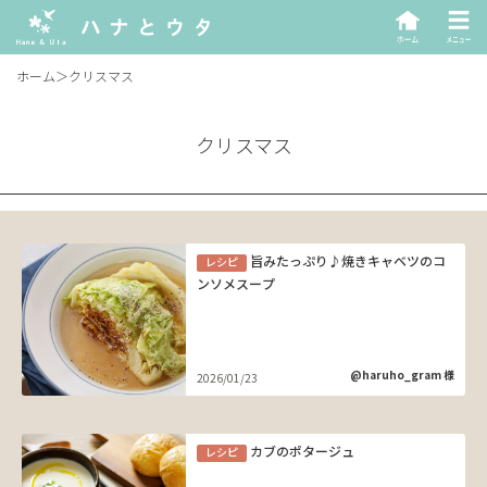
ホーム
＞
クリスマス
クリスマス
旨みたっぷり♪焼きキャベツのコ
レシピ
ンソメスープ
@haruho_gram 様
2026/01/23
カブのポタージュ
レシピ