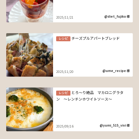
@diet_fujiko 様
2025/11/21
チーズプルアパートブレッド
レシピ
@ume_recipe 様
2025/11/20
とろ～り絶品 マカロニグラタ
レシピ
ン ～レンチンホワイトソース～
@yumi_515_vivi 様
2025/09/16