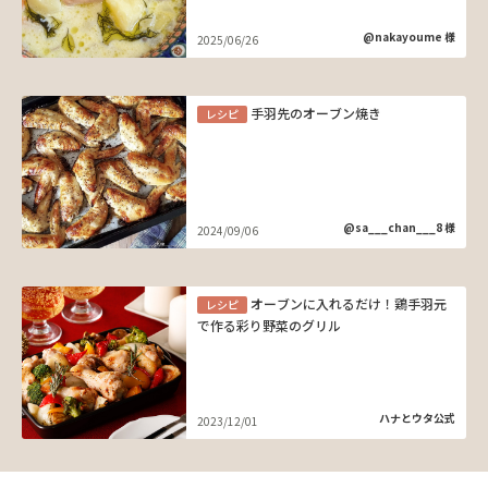
@nakayoume 様
2025/06/26
手羽先のオーブン焼き
レシピ
@sa___chan___8 様
2024/09/06
オーブンに入れるだけ！鶏手羽元
レシピ
で作る彩り野菜のグリル
ハナとウタ公式
2023/12/01