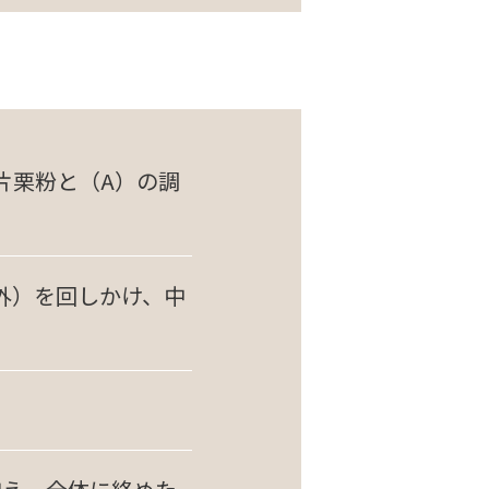
片栗粉と（A）の調
外）を回しかけ、中