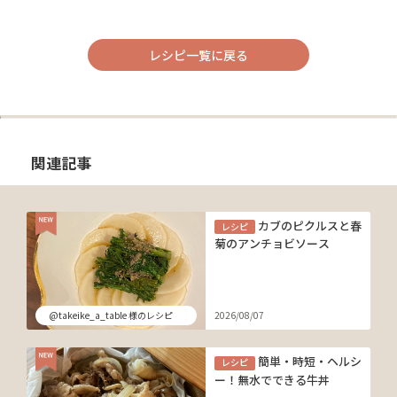
レシピ一覧に戻る
関連記事
カブのピクルスと春
レシピ
菊のアンチョビソース
@takeike_a_table 様のレシピ
2026/08/07
簡単・時短・ヘルシ
レシピ
ー！無水でできる牛丼