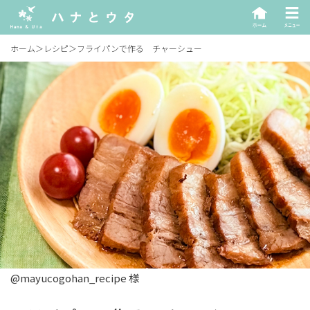
ホーム
＞
レシピ
＞
フライパンで作る チャーシュー
@mayucogohan_recipe 様