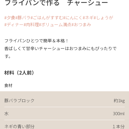
フライパンで作る チャーシュー
夕食
豚バラ
ごはんがすすむ
にんにく
ネギ
しょうが
ディナー
肉料理
ボリューム満点
おつまみ
フライパンひとつで簡単＆本格！
香ばしくて甘辛いチャーシューはおつまみにもぴったりで
す。
材料（2人前）
食材
豚バラブロック
約1kg
水
300ml
ネギの青い部分
１本分