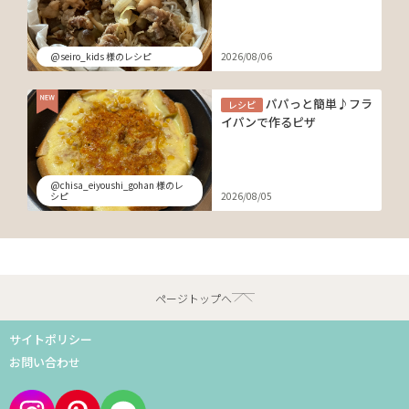
@seiro_kids 様のレシピ
2026/08/06
パパっと簡単♪フラ
レシピ
イパンで作るピザ
@chisa_eiyoushi_gohan 様のレ
シピ
2026/08/05
ページトップへ
サイトポリシー
お問い合わせ