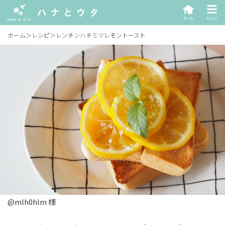
ホーム
＞
レシピ
＞
レンチンハチミツレモントースト
@mlh0hlm 様