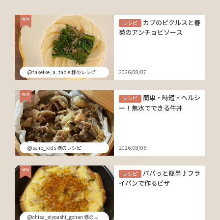
カブのピクルスと春
レシピ
菊のアンチョビソース
@takeike_a_table 様のレシピ
2026/08/07
簡単・時短・ヘルシ
レシピ
ー！無水でできる牛丼
@seiro_kids 様のレシピ
2026/08/06
パパっと簡単♪フラ
レシピ
イパンで作るピザ
@chisa_eiyoushi_gohan 様のレ