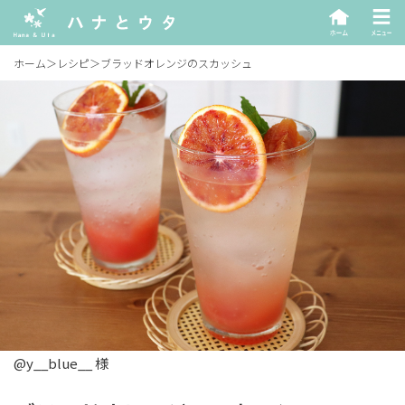
ホーム
＞
レシピ
＞
ブラッドオレンジのスカッシュ
@y__blue__ 様