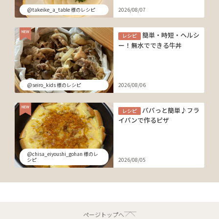
@takeike_a_table 様のレシピ
2026/08/07
簡単・時短・ヘルシ
レシピ
ー！無水でできる牛丼
@seiro_kids 様のレシピ
2026/08/06
パパっと簡単♪フラ
レシピ
イパンで作るピザ
@chisa_eiyoushi_gohan 様のレ
シピ
2026/08/05
ページトップへ