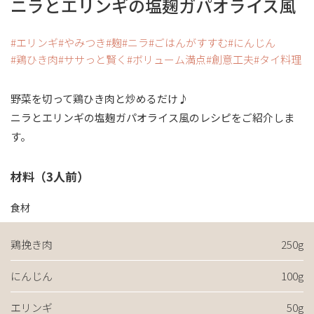
ニラとエリンギの塩麹ガパオライス風
エリンギ
やみつき
麹
ニラ
ごはんがすすむ
にんじん
鶏ひき肉
ササっと賢く
ボリューム満点
創意工夫
タイ料理
野菜を切って鶏ひき肉と炒めるだけ♪
ニラとエリンギの塩麹ガパオライス風のレシピをご紹介しま
す。
材料（3人前）
食材
鶏挽き肉
250g
にんじん
100g
エリンギ
50g