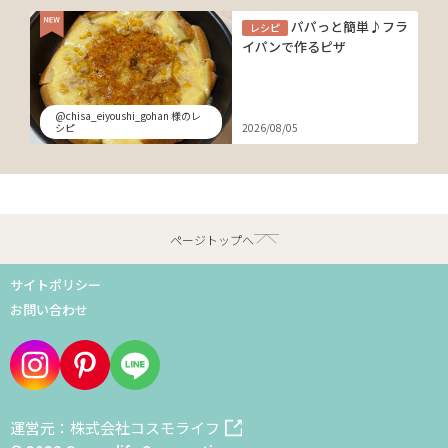
パパっと簡単♪フラ
レシピ
イパンで作るピザ
@chisa_eiyoushi_gohan 様のレ
シピ
2026/08/05
ページトップへ
サイトポリシー
お問い合わせ
運営元：株式会社コスモライフ