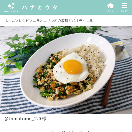
ホーム
＞
レシピ
＞
ニラとエリンギの塩麹ガパオライス風
@tomotomo_120 様