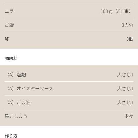
ニラ
100ｇ（約1束）
ご飯
3人分
卵
3個
調味料
（A）塩麹
大さじ1
（A）オイスターソース
大さじ1
（A）ごま油
大さじ1
黒こしょう
少々
作り方