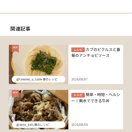
関連記事
カブのピクルスと春
レシピ
菊のアンチョビソース
@takeike_a_table 様のレシピ
2026/08/07
簡単・時短・ヘルシ
レシピ
ー！無水でできる牛丼
@seiro_kids 様のレシピ
2026/08/06