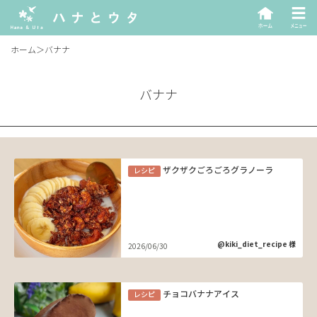
ホーム
＞
バナナ
バナナ
ザクザクごろごろグラノーラ
レシピ
@kiki_diet_recipe 様
2026/06/30
チョコバナナアイス
レシピ