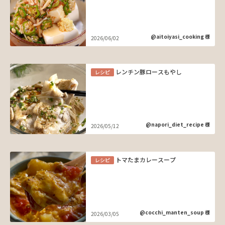
@aitoiyasi_cooking 様
2026/06/02
レンチン豚ロースもやし
レシピ
@napori_diet_recipe 様
2026/05/12
トマたまカレースープ
レシピ
@cocchi_manten_soup 様
2026/03/05