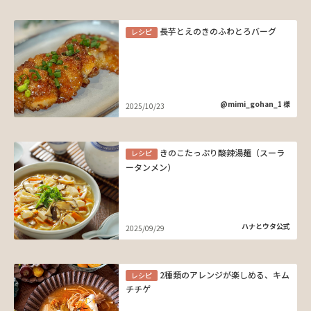
長芋とえのきのふわとろバーグ
レシピ
@mimi_gohan_1 様
2025/10/23
きのこたっぷり酸辣湯麺（スーラ
レシピ
ータンメン）
ハナとウタ公式
2025/09/29
2種類のアレンジが楽しめる、キム
レシピ
チチゲ