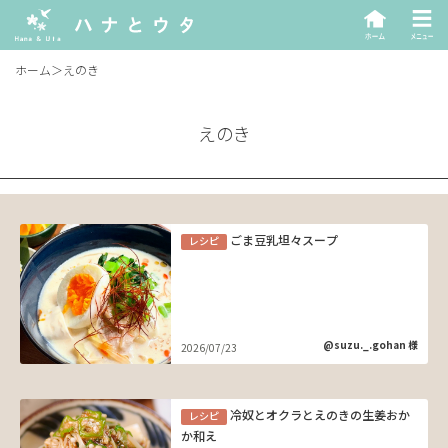
ホーム
＞
えのき
えのき
ごま豆乳坦々スープ
レシピ
@suzu._.gohan 様
2026/07/23
冷奴とオクラとえのきの生姜おか
レシピ
か和え