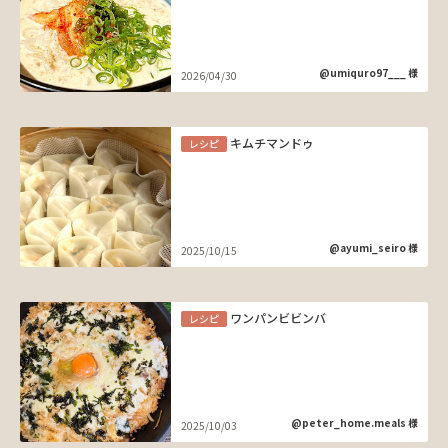
@umiquro97___ 様
2026/04/30
キムチマンドゥ
レシピ
@ayumi_seiro 様
2025/10/15
ワンパンビビンバ
レシピ
@peter_home.meals 様
2025/10/03