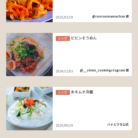
@runrunmamachan 様
2025/03/19
ビビンそうめん
レシピ
@__shimi_cookingstagram 様
2024/12/03
水キムチ冷麺
レシピ
ハナとウタ公式
2024/09/19