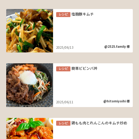
塩麹豚キムチ
レシピ
@2525.family 様
2025/06/13
簡単ビビンバ丼
レシピ
@hitomiyoihi 様
2025/06/11
鶏もも肉とれんこんのキムチ炒め
レシピ