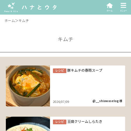
ホーム
＞
キムチ
キムチ
豚キムチの春雨スープ
レシピ
@__shiawaselog 様
2026/07/09
豆腐クリームしらたき
レシピ