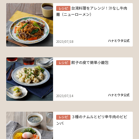
台湾料理をアレンジ！汁なし牛肉
レシピ
麺（ニューローメン）
ハナとウタ公式
2023/07/18
餃子の皮で簡単小籠包
レシピ
ハナとウタ公式
2023/07/14
３種のナムルとピリ辛牛肉のビビ
レシピ
ンバ