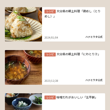
大分県の郷土料理「鶏めし（とり
レシピ
めし）」
ハナとウタ公式
2024/01/04
大分県の郷土料理「にわとり汁」
レシピ
ハナとウタ公式
2023/12/28
味噌だれがおいしい「五平餅」
レシピ