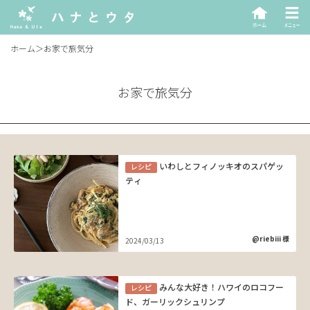
ホーム
＞
お家で旅気分
お家で旅気分
いわしとフィノッキオのスパゲッ
レシピ
ティ
@riebiii 様
2024/03/13
みんな大好き！ハワイのロコフー
レシピ
ド、ガーリックシュリンプ