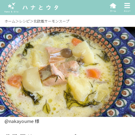
ホーム
＞
レシピ
＞
北欧風サーモンスープ
@nakayoume 様