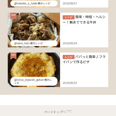
@takeike_a_table 様のレシピ
2026/08/07
簡単・時短・ヘルシ
レシピ
ー！無水でできる牛丼
@seiro_kids 様のレシピ
2026/08/06
パパっと簡単♪フラ
レシピ
イパンで作るピザ
@chisa_eiyoushi_gohan 様のレ
シピ
2026/08/05
ページトップへ