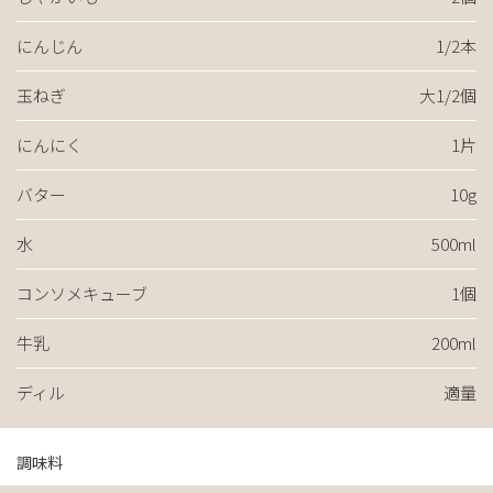
にんじん
1/2本
玉ねぎ
大1/2個
にんにく
1片
バター
10g
水
500ml
コンソメキューブ
1個
牛乳
200ml
ディル
適量
調味料