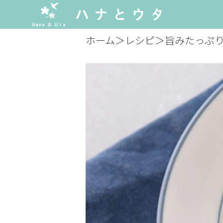
ホーム
＞
レシピ
＞
旨みたっぷ