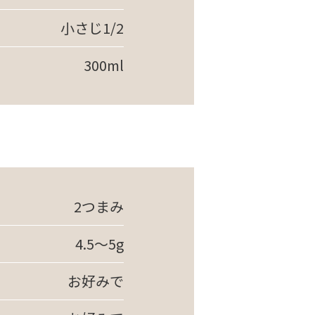
小さじ1/2
300ml
2つまみ
4.5～5g
お好みで