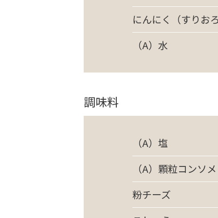
にんにく（すりお
（A）水
調味料
（A）塩
（A）顆粒コンソメ
粉チーズ