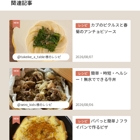
関連記事
カブのピクルスと春
レシピ
菊のアンチョビソース
@takeike_a_table 様のレシピ
2026/08/07
簡単・時短・ヘルシ
レシピ
ー！無水でできる牛丼
@seiro_kids 様のレシピ
2026/08/06
パパっと簡単♪フラ
レシピ
イパンで作るピザ