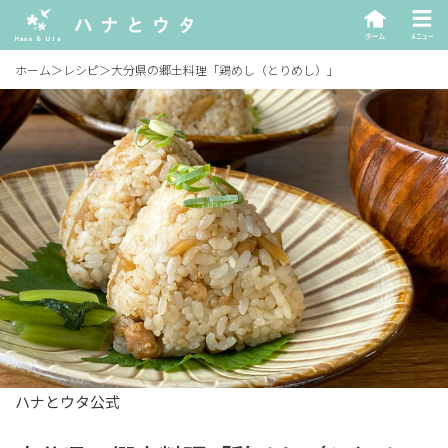
ホーム
＞
レシピ
＞
大分県の郷土料理「鶏めし（とりめし）」
ハナとウタ公式