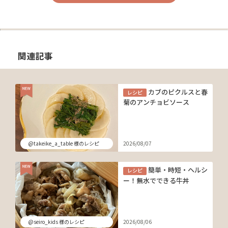
関連記事
カブのピクルスと春
レシピ
菊のアンチョビソース
@takeike_a_table 様のレシピ
2026/08/07
簡単・時短・ヘルシ
レシピ
ー！無水でできる牛丼
@seiro_kids 様のレシピ
2026/08/06