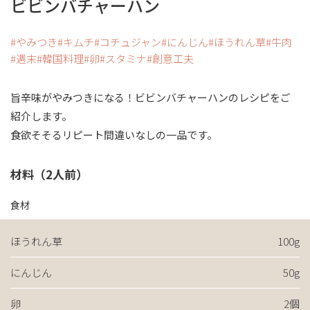
ビビンバチャーハン
やみつき
キムチ
コチュジャン
にんじん
ほうれん草
牛肉
週末
韓国料理
卵
スタミナ
創意工夫
旨辛味がやみつきになる！ビビンバチャーハンのレシピをご
紹介します。
食欲そそるリピート間違いなしの一品です。
材料（2人前）
食材
ほうれん草
100g
にんじん
50g
卵
2個