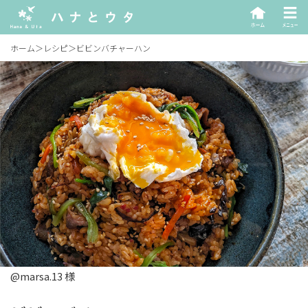
ホーム
＞
レシピ
＞
ビビンバチャーハン
@marsa.13 様