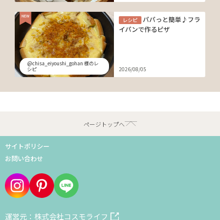
パパっと簡単♪フラ
レシピ
イパンで作るピザ
@chisa_eiyoushi_gohan 様のレ
シピ
2026/08/05
ページトップへ
サイトポリシー
お問い合わせ
運営元：株式会社コスモライフ