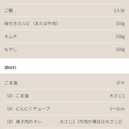
ご飯
2人分
味付きカルビ（または牛肉）
150g
キムチ
100g
もやし
100g
調味料
ごま油
少々
（A）ごま油
大さじ1
（A）にんにくチューブ
1～2cm
（B）焼き肉のタレ
大さじ1（牛肉の場合は大さじ2）