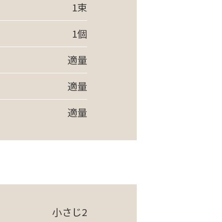
1束
1個
適量
適量
適量
小さじ2