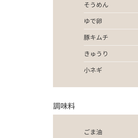
そうめん
ゆで卵
豚キムチ
きゅうり
小ネギ
調味料
ごま油