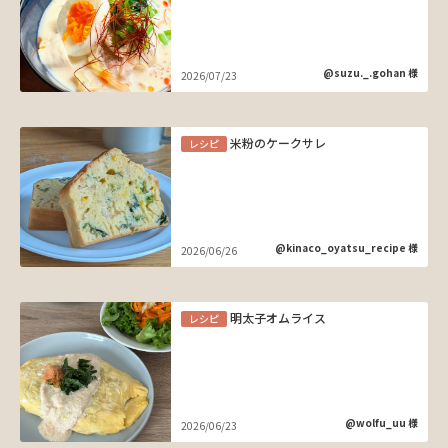
@suzu._.gohan 様
2026/07/23
米粉のケークサレ
レシピ
@kinaco_oyatsu_recipe 様
2026/06/26
明太子オムライス
レシピ
@wolfu_uu 様
2026/06/23