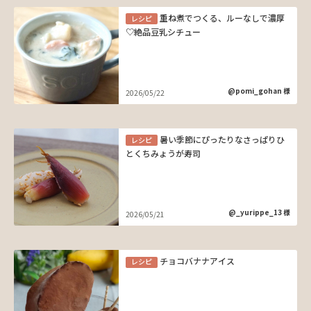
重ね煮でつくる、ルーなしで濃厚
レシピ
♡絶品豆乳シチュー
@pomi_gohan 様
2026/05/22
暑い季節にぴったりなさっぱりひ
レシピ
とくちみょうが寿司
@_yurippe_13 様
2026/05/21
チョコバナナアイス
レシピ