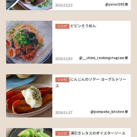
@yururi335 様
2024/12/12
ビビンそうめん
レシピ
@__shimi_cookingstagram 様
2024/12/03
にんじんのソテー ヨーグルトソー
レシピ
ス
@pompoko_kitchen 様
2024/11/27
湯引きレタスのオイスターソース
レシピ