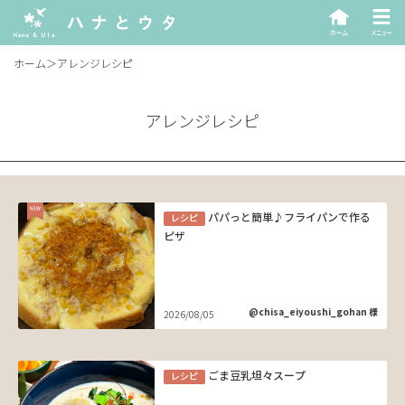
ホーム
＞
アレンジレシピ
アレンジレシピ
パパっと簡単♪フライパンで作る
レシピ
ピザ
@chisa_eiyoushi_gohan 様
2026/08/05
ごま豆乳坦々スープ
レシピ