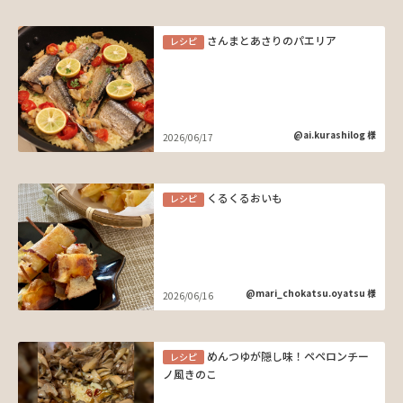
さんまとあさりのパエリア
レシピ
@ai.kurashilog 様
2026/06/17
くるくるおいも
レシピ
@mari_chokatsu.oyatsu 様
2026/06/16
めんつゆが隠し味！ペペロンチー
レシピ
ノ風きのこ