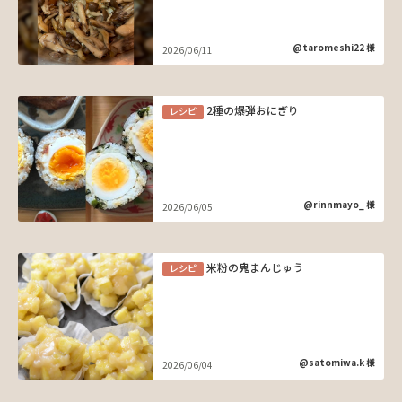
@taromeshi22 様
2026/06/11
2種の爆弾おにぎり
レシピ
@rinnmayo_ 様
2026/06/05
米粉の鬼まんじゅう
レシピ
@satomiwa.k 様
2026/06/04