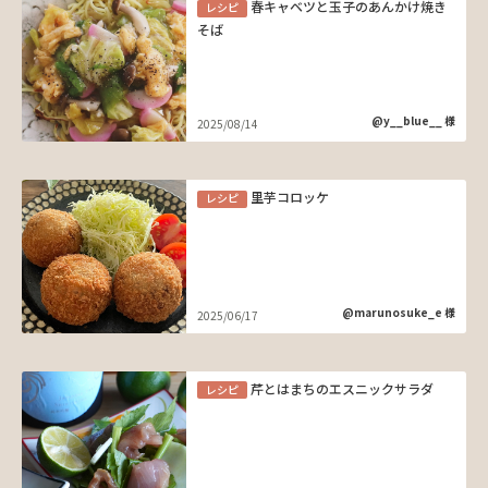
春キャベツと玉子のあんかけ焼き
レシピ
そば
@y__blue__ 様
2025/08/14
里芋コロッケ
レシピ
@marunosuke_e 様
2025/06/17
芹とはまちのエスニックサラダ
レシピ