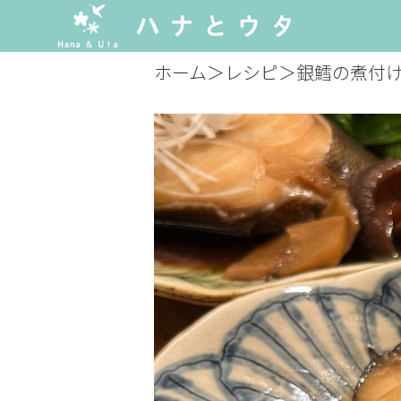
ホーム
＞
レシピ
＞
銀鱈の煮付