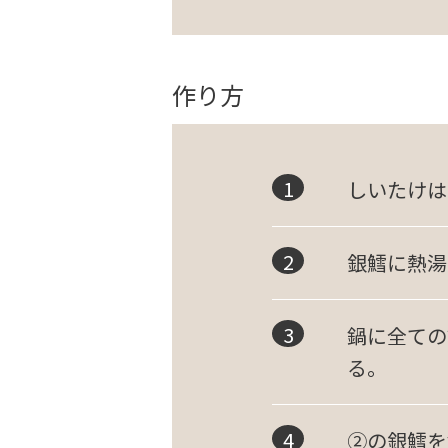
作り方
しいたけは
銀鱈に熱湯
鍋に全ての
る。
②の銀鱈を