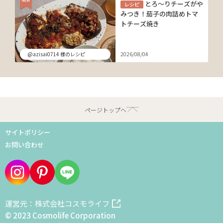
とろ～りチーズがや
レシピ
みつき！茄子の肉詰めトマ
トチーズ焼き
@azisai0714 様のレシピ
2026/08/04
ページトップへ
サイトポリシー
お問い合わせ
運営元：株式会社コスモライフ
© 2023 Cosmolife Corporation