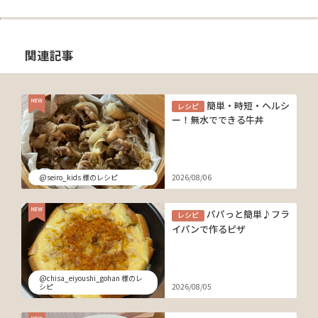
関連記事
簡単・時短・ヘルシ
レシピ
ー！無水でできる牛丼
@seiro_kids 様のレシピ
2026/08/06
パパっと簡単♪フラ
レシピ
イパンで作るピザ
@chisa_eiyoushi_gohan 様のレ
シピ
2026/08/05