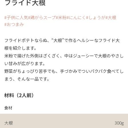
フライド大根
子供に人気
鶏がらスープ
米粉
にんにく
しょうが
大根
おつまみ
フライドポテトならぬ、“大根”で作るヘルシーなフライド大
根を紹介します。
米粉で揚げた外側はざくざく、中はジューシーで大根のやさし
い甘みが広がります。
野菜がちょっぴり苦手でも、手づかみでついパクパク食べてし
まう、そんな一品です。
材料（2人前）
食材
大根
300g