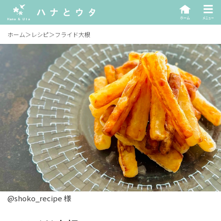
ホーム
＞
レシピ
＞
フライド大根
@shoko_recipe 様