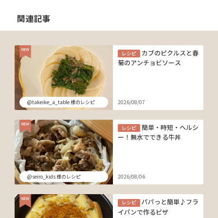
関連記事
カブのピクルスと春
レシピ
菊のアンチョビソース
@takeike_a_table 様のレシピ
2026/08/07
簡単・時短・ヘルシ
レシピ
ー！無水でできる牛丼
@seiro_kids 様のレシピ
2026/08/06
パパっと簡単♪フラ
レシピ
イパンで作るピザ