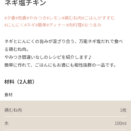
ネギ塩チキン
夕食
和食
やみつき
レモン
鶏むね肉
ごはんがすすむ
にんにく
ネギ
簡単
ディナー
肉料理
おつまみ
ネギとにんにくの旨みが混ざり合う、万能ネギ塩だれで食べ
る鶏むね肉。
やみつき間違いなしのレシピを紹介します♪
簡単に作れて、ごはんにもお酒にも相性抜群の一品です。
材料（2人前）
食材
鶏むね肉
1枚
水
100ml