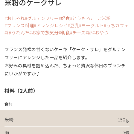
米粉のケークサレ
おしゃれ
グルテンフリー
軽食
とうもろこし
米粉
フランス料理
アレンジレシピ
豆乳
ヨーグルト
うちカフェ
ほうれん草
お家で旅気分
朝食
チーズ
卵
おやつ
フランス発祥の甘くないケーキ「ケーク・サレ」をグルテン
フリーにアレンジした一品を紹介します。
お好みの具材を詰め込んだ、ちょっと贅沢な休日のブランチ
にいかがですか♪
材料（2人前）
食材
米粉
150ｇ
卵
2個