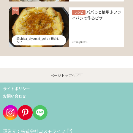
パパっと簡単♪フラ
レシピ
イパンで作るピザ
@chisa_eiyoushi_gohan 様のレ
シピ
2026/08/05
ページトップへ
サイトポリシー
お問い合わせ
運営元：株式会社コスモライフ