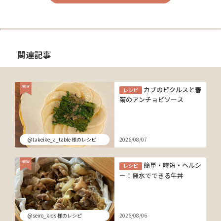
関連記事
カブのピクルスと春
レシピ
菊のアンチョビソース
@takeike_a_table 様のレシピ
2026/08/07
簡単・時短・ヘルシ
レシピ
ー！無水でできる牛丼
@seiro_kids 様のレシピ
2026/08/06