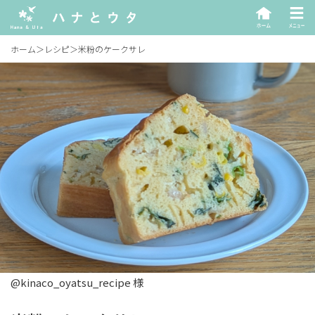
ホーム
＞
レシピ
＞
米粉のケークサレ
@kinaco_oyatsu_recipe 様