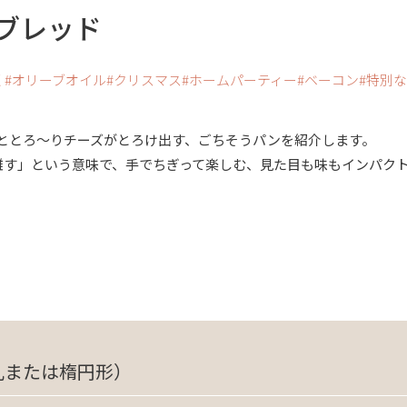
ブレッド
く
オリーブオイル
クリスマス
ホームパーティー
ベーコン
特別な
ととろ～りチーズがとろけ出す、ごちそうパンを紹介します。
＝「引き離す」という意味で、手でちぎって楽しむ、見た目も味もインパ
丸または楕円形）