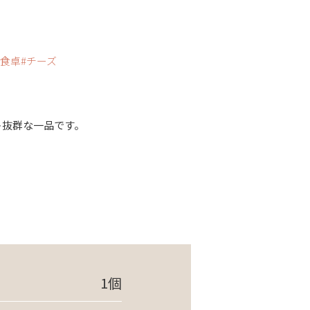
食卓
チーズ
クト抜群な一品です。
1個