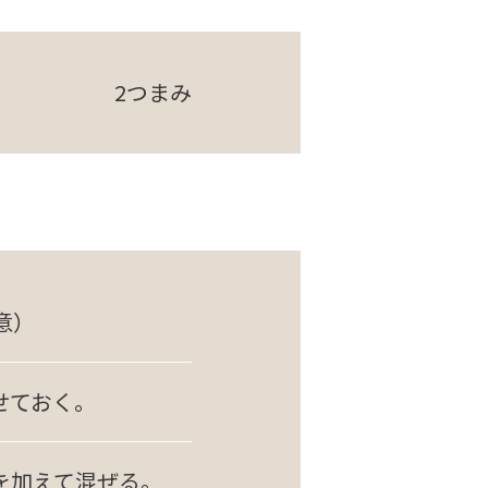
2つまみ
意）
せておく。
を加えて混ぜる。