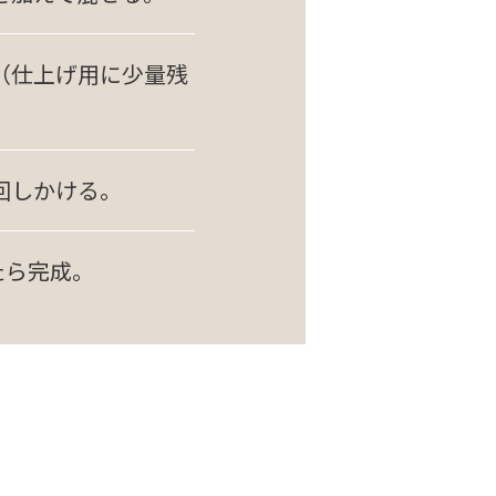
（仕上げ用に少量残
回しかける。
たら完成。