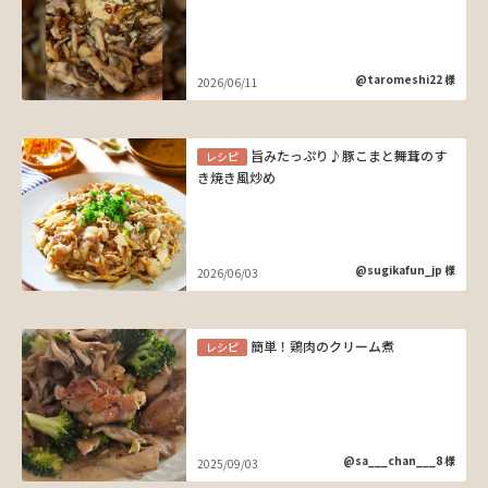
@taromeshi22 様
2026/06/11
旨みたっぷり♪豚こまと舞茸のす
レシピ
き焼き風炒め
@sugikafun_jp 様
2026/06/03
簡単！鶏肉のクリーム煮
レシピ
@sa___chan___8 様
2025/09/03