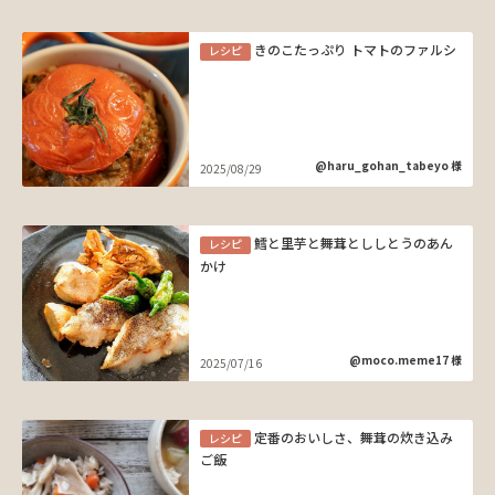
きのこたっぷり トマトのファルシ
レシピ
@haru_gohan_tabeyo 様
2025/08/29
鱈と里芋と舞茸とししとうのあん
レシピ
かけ
@moco.meme17 様
2025/07/16
定番のおいしさ、舞茸の炊き込み
レシピ
ご飯