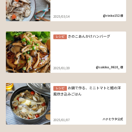
@rinko152 様
2025/03/14
きのこあんかけハンバーグ
レシピ
@sakiko_0610_ 様
2025/01/20
お鍋で作る、ミニトマトと鱈の洋
レシピ
風炊き込みごはん
ハナとウタ公式
2025/01/07