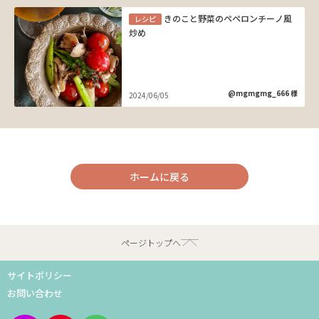
きのこと野菜のペペロンチーノ風
レシピ
炒め
@mgmgmg_666 様
2024/06/05
ホームに戻る
ページトップへ
サイトポリシー
お問い合わせ