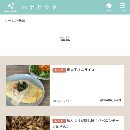
ホーム
＞
舞茸
舞茸
明太子オムライス
レシピ
@wolfu_uu 様
2026/06/23
めんつゆが隠し味！ペペロンチー
レシピ
ノ風きのこ