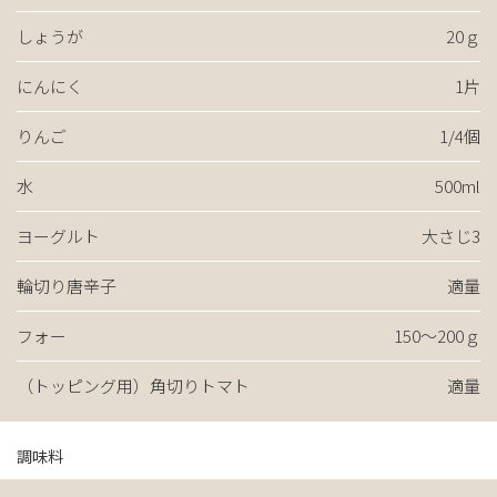
しょうが
20ｇ
にんにく
1片
りんご
1/4個
水
500ml
ヨーグルト
大さじ3
輪切り唐辛子
適量
フォー
150～200ｇ
（トッピング用）角切りトマト
適量
調味料