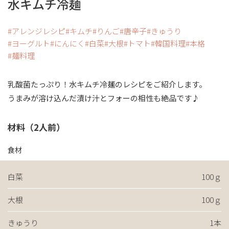
水キムチ冷麺
アレンジレシピ
キムチ
りんご
唐辛子
きゅうり
ヨーグルト
にんにく
白菜
大根
トマト
韓国料理
本格
麺料理
乳酸菌たっぷり！水キムチ冷麺のレシピをご紹介します。
うまみが溶け込んだ漬け汁とフォーの相性も絶品です♪
材料（2人前）
食材
白菜
100ｇ
大根
100ｇ
きゅうり
1本