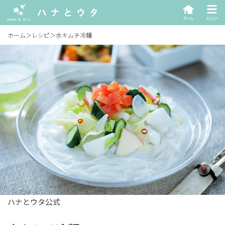
ホーム
＞
レシピ
＞
水キムチ冷麺
ハナとウタ公式