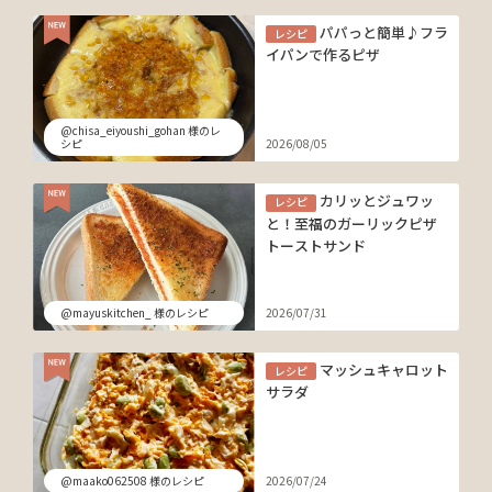
パパっと簡単♪フラ
レシピ
イパンで作るピザ
@chisa_eiyoushi_gohan 様のレ
シピ
2026/08/05
カリッとジュワッ
レシピ
と！至福のガーリックピザ
トーストサンド
@mayuskitchen_ 様のレシピ
2026/07/31
マッシュキャロット
レシピ
サラダ
@maako062508 様のレシピ
2026/07/24