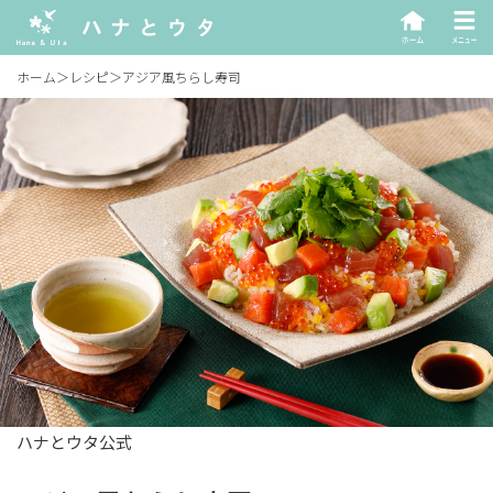
ホーム
＞
レシピ
＞
アジア風ちらし寿司
ハナとウタ公式