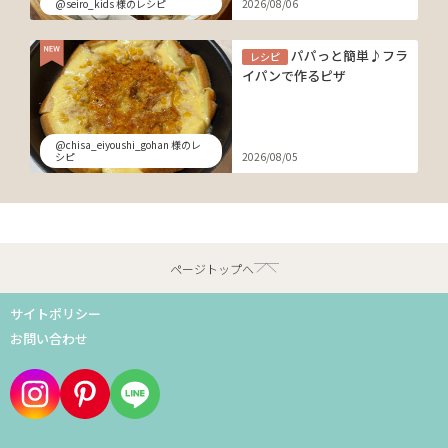
@seiro_kids 様のレシピ
2026/08/06
パパっと簡単♪フラ
レシピ
イパンで作るピザ
@chisa_eiyoushi_gohan 様のレ
シピ
2026/08/05
ページトップへ
サイトポリシー
お問い合わせ