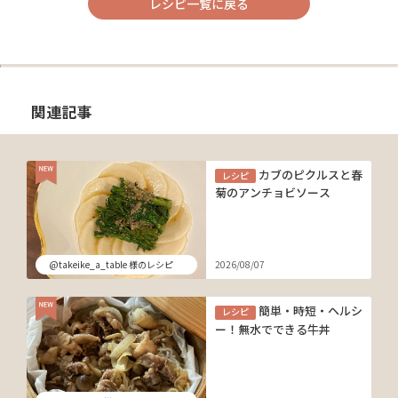
レシピ一覧に戻る
関連記事
カブのピクルスと春
レシピ
菊のアンチョビソース
@takeike_a_table 様のレシピ
2026/08/07
簡単・時短・ヘルシ
レシピ
ー！無水でできる牛丼