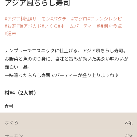
アジア風ちらし寿司
アジア料理
サーモン
パクチー
マグロ
アレンジレシピ
お寿司
アボカド
いくら
ホームパーティー
特別な食卓
週末
ナンプラーでエスニックに仕上げる、アジア風ちらし寿司。
お野菜と魚の切り身に、塩味と旨みが効いた奥深い味わいが
面白い一品。
一味違ったちらし寿司でパーティーが盛り上りますね♪
材料（2人前）
食材
まぐろ
80g
サーモン
80g